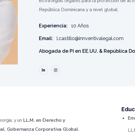
estrategias legales para la protección de act
República Dominicana y a nivel global.
Experiencia:
10 Años
Email:
l.castillo@innventivalegal.com
Abogada de PI en EE.UU. & República D
Educ
Emo
orgia, y un
LL.M. en Derecho y
ual
,
Gobernanza Corporativa Global
,
LL.