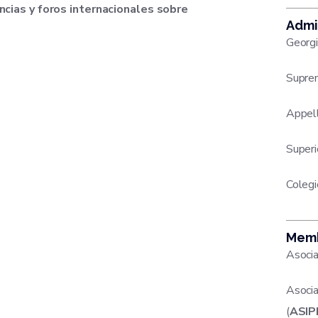
cias y foros internacionales sobre
Admi
Georgi
Suprem
Appell
Superi
Coleg
Memb
Asocia
Asocia
(
ASIP