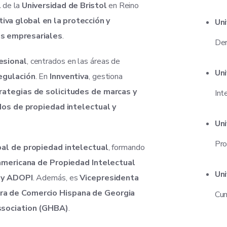
l
de la
Universidad de Bristol
en Reino
iva global en la protección y
Uni
es empresariales
.
Der
esional
, centrados en las áreas de
Uni
egulación
. En
Innventiva
, gestiona
rategias de solicitudes de marcas y
Int
dos de propiedad intelectual y
Uni
Pro
bal de propiedad intelectual
, formando
oamericana de Propiedad Intelectual
Uni
I y ADOPI
. Además, es
Vicepresidenta
a de Comercio Hispana de Georgia
Cu
ssociation (GHBA)
.