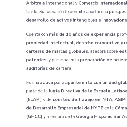
Arbitraje Internacional
y
Comercio Internaciona
Unido. Su formación le permite aportar una
perspect
desarrollo de activos intangibles e innovacion
Cuenta con
más de 10 años de experiencia prof
propiedad intelectual, derecho corporativo y r
carteras de marcas globales
, asesora sobre
est
patentes
, y participa en la
preparación de acuer
auditorías de cartera
.
Es una
activa participante en la comunidad glo
parte de la
Junta Directiva de la Escuela Latin
(ELAPI)
y de
comités de trabajo en INTA, ASIP
de Desarrollo Empresarial de HYPE
en la
Cámar
(GHCC)
y miembro de la
Georgia Hispanic Bar A