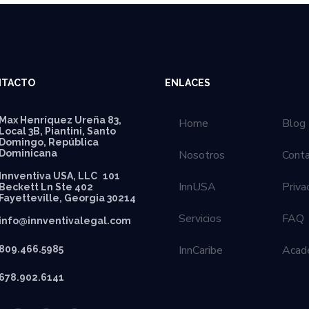
NTACTO
ENLACES
Max Henríquez Ureña 83,
Home
Blog
Local 3B, Piantini, Santo
Domingo, República
Dominicana
Nosotros
Cont
Innventiva USA, LLC 101
InnUSA
Priva
Beckett Ln Ste 402
Fayetteville, Georgia 30214
Servicios
FAQ
info@innventivalegal.com
InnCaribe
Acad
809.466.5985
678.902.6141