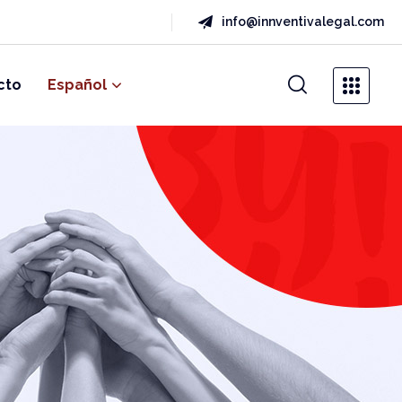
info@innventivalegal.com
cto
Español