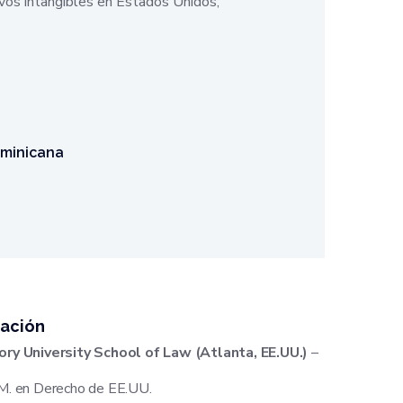
ivos intangibles en Estados Unidos,
ominicana
ación
ry University School of Law (Atlanta, EE.UU.)
–
M. en Derecho de EE.UU.